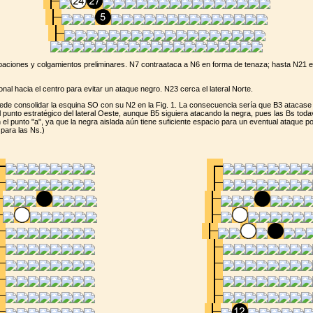
aciones y colgamientos preliminares. N7 contraataca a N6 en forma de tenaza; hasta N21 e
al hacia el centro para evitar un ataque negro. N23 cerca el lateral Norte.
ede consolidar la esquina SO con su N2 en la Fig. 1. La consecuencia sería que B3 atacase 
 punto estratégico del lateral Oeste, aunque B5 siguiera atacando la negra, pues las Bs toda
el punto "a", ya que la negra aislada aún tiene suficiente espacio para un eventual ataque por
 para las Ns.)