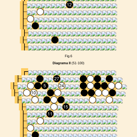
Fig.6
Diagrama II
(51-100)