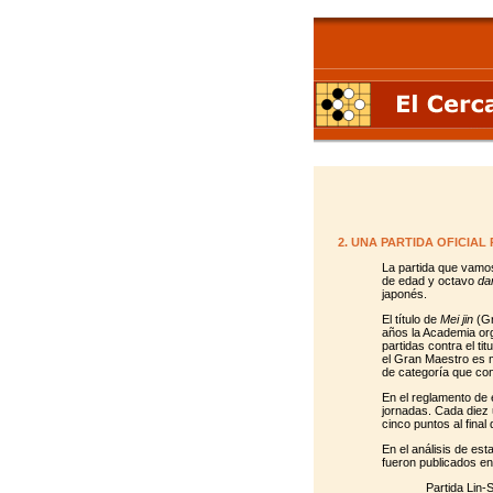
2. UNA PARTIDA OFICIAL
La partida que vamos
de edad y octavo
da
japonés.
El título de
Mei jin
(Gr
años la Academia orga
partidas contra el ti
el Gran Maestro es mu
de categoría que con
En el reglamento de 
jornadas. Cada diez 
cinco puntos al final
En el análisis de es
fueron publicados en 
Partida Lin-