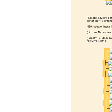
(Sakata: B32 era cor
cortar en "f" y enton
N39 rodea el lateral
(Lin: Las Ns, en vez
(Sakata: Si B44 hubi
el lateral Norte.)