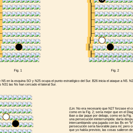
Fig. 1
Fig. 2
e N5 en la esquina SO y N25 ocupa el punto estratégico del Sur. B26 inicia el ataque a N5. N
s N31 las Ns han cercado el lateral Sur.
(Lin: No era necesario que N27 forzase el co
como en la Fig. 2; sería mejor que en el Dia
iban a dar jaque por debajo, como en la Fig. 
una persecución ininterrumpida: daría despu
intercambiando una jugada con las Bs en "b"
persecución sería favorable para mí; pero c
que yo había previsto, las cosas salieron de