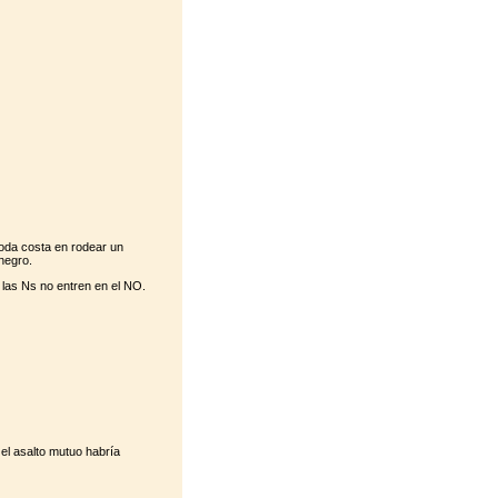
toda costa en rodear un
negro.
 las Ns no entren en el NO.
 el asalto mutuo habría