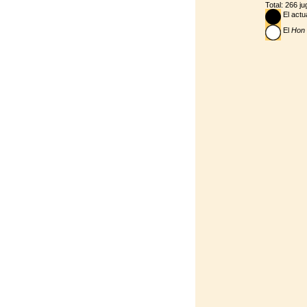
Total: 266 j
El actu
El
Hon 