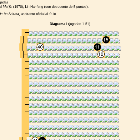
ugadas.
al
Mei jin
(1970), Lin Hai-feng (con descuento de 5 puntos).
in-bo
Sakata, aspirante oficial al título.
Diagrama I
(jugadas 1-51)