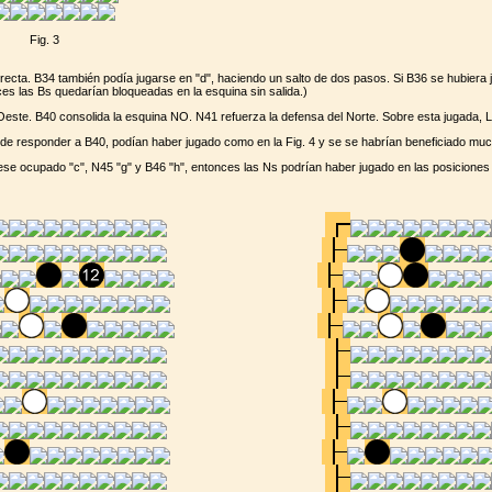
Fig. 3
recta. B34 también podía jugarse en "d", haciendo un salto de dos pasos. Si B36 se hubiera 
ces las Bs quedarían bloqueadas en la esquina sin salida.)
 Oeste. B40 consolida la esquina NO. N41 refuerza la defensa del Norte. Sobre esta jugada, 
 de responder a B40, podían haber jugado como en la Fig. 4 y se se habrían beneficiado mu
ese ocupado "c", N45 "g" y B46 "h", entonces las Ns podrían haber jugado en las posiciones