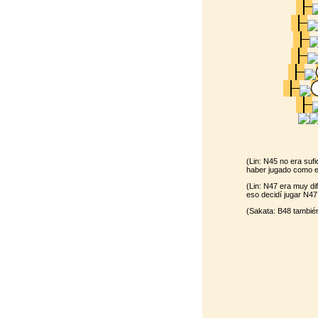
(Lin: N45 no era suf
haber jugado como en
(Lin: N47 era muy dif
eso decidí jugar N47.
(Sakata: B48 también