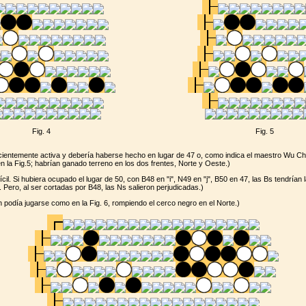
Fig. 4
Fig. 5
icientemente activa y debería haberse hecho en lugar de 47 o, como indica el maestro Wu Ch
 la Fig.5; habrían ganado terreno en los dos frentes, Norte y Oeste.)
ícil. Si hubiera ocupado el lugar de 50, con B48 en "i", N49 en "j", B50 en 47, las Bs tendrían l
 Pero, al ser cortadas por B48, las Ns salieron perjudicadas.)
 podía jugarse como en la Fig. 6, rompiendo el cerco negro en el Norte.)