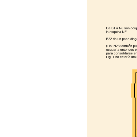
De B1 a N6 son ocup
la esquina NE.
B22 da un paso diagon
(Lin: N23 también pu
ocuparía entonces el
para consolidarse en 
Fig. 1 no estaría mal