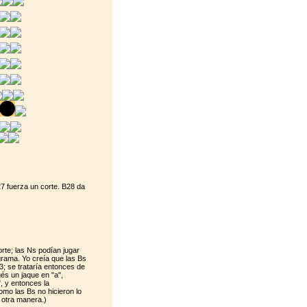
27 fuerza un corte. B28 da
rte; las Ns podían jugar
grama. Yo creía que las Bs
3; se trataría entonces de
és un jaque en "a",
, y entonces la
omo las Bs no hicieron lo
 otra manera.)