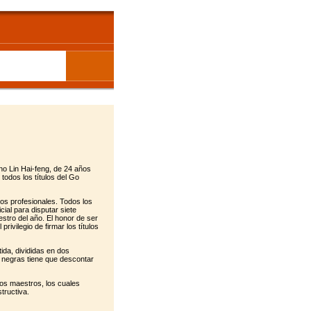
no Lin Hai-feng, de 24 años
todos los títulos del Go
s profesionales. Todos los
cial para disputar siete
estro del año. El honor de ser
ivilegio de firmar los títulos
ida, divididas en dos
n negras tiene que descontar
dos maestros, los cuales
tructiva.