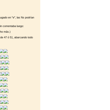
jugado en "e", las Ns podrían
Lin comentaba luego:
cho más.)
 de 47 ó 51, abarcando todo