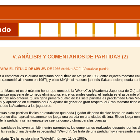
portada
índice
libro
jugar
tablero
enlaces
V. ANÁLISIS Y COMENTARIOS DE PARTIDAS (2)
 PARA EL TÍTULO DE
MEI JIN
DE 1966
Archivo SGF
|
Visualizar partida
 a comentar es la cuarta disputada por el título de
Mei jin
de 1966 entre el joven maestro chi
n
(ascendió al noveno en 1967), y el ex
Mei jin
, el maestro japonés Sakata, quien poseía casi 
an Maestro) es el máximo honor que concede la
Nihon Ki-in
(Academia Japonesa de Go) a lo
niza una serie de torneos eliminatorios entre los profesionales; el finalista es el aspirante ofi
tular del año anterior. Quien gana primero cuatro de las siete partidas es proclamado Gran Ma
y apreciado en el mundo del Go. Aparte de gozar de gran respeto, el Gran Maestro tiene el pr
cede la Academia a los jugadores.
esas siete partidas finales se establece que cada jugador dispone de diez horas en cada part
u once días, aproximadamente, se juega una partida en una ciudad distinta. El que juega co
 de la partida, y si hay empate se cuenta como victoria para las blancas.
ta partida se incluyen también, entre paréntesis, los comentarios realizados después por los 
la revista china de esta especialidad, "Wei-chi". Se trata de una partida muy interesante e ins
Sakata (De la revista china "Wei-chi", número 11 de 1966).