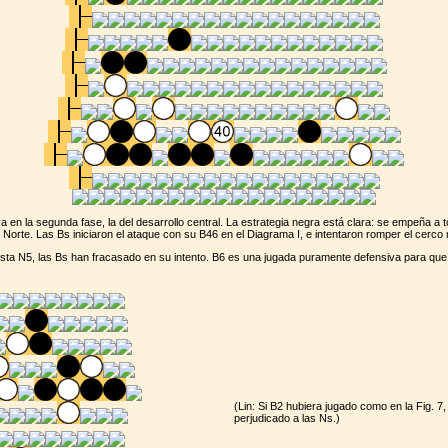
a en la segunda fase, la del desarrollo central. La estrategia negra está clara: se empeña a 
 Norte. Las Bs iniciaron el ataque con su B46 en el Diagrama I, e intentaron romper el cerco 
asta N5, las Bs han fracasado en su intento. B6 es una jugada puramente defensiva para que
(Lin: Si B2 hubiera jugado como en la Fig. 7,
perjudicado a las Ns.)